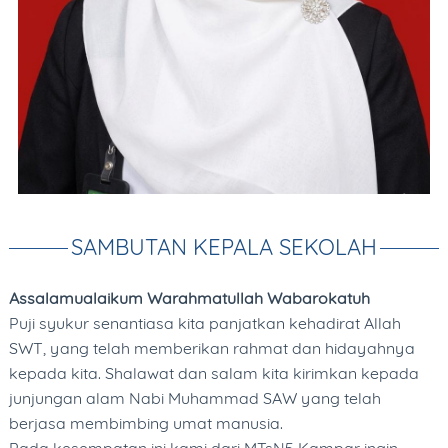
PRESTASI SISWA
EKTRAKURIKULER
BEASISWA
PUBLIKASI
BERITA
ARTIKEL
SAMBUTAN KEPALA SEKOLAH
OPINI
Assalamualaikum Warahmatullah Wabarokatuh
AGENDA
Puji syukur senantiasa kita panjatkan kehadirat Allah
PENGUMUMAN
SWT, yang telah memberikan rahmat dan hidayahnya
kepada kita. Shalawat dan salam kita kirimkan kepada
FOTO GALLERY
junjungan alam Nabi Muhammad SAW yang telah
VIDEO GALLERY
berjasa membimbing umat manusia.