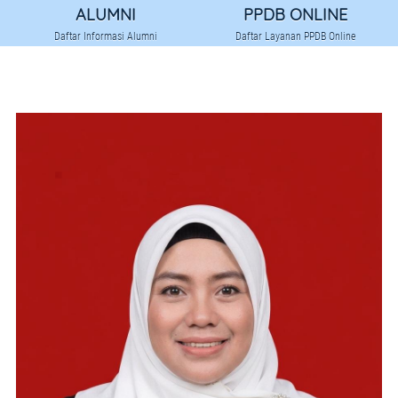
PROGRAM PENDIDIKAN
ALUMNI
PPDB ONLINE
Daftar Informasi Alumni
Daftar Layanan PPDB Online
JADWAL PELAJARAN
KALENDER AKADEMIS
KETENAGAAN
STAFF & GURU
STRUKTUR ORGANISASI
PRESTASI GURU
KESISWAAN
ORGANISASI SISWA
PERKEMBANGAN SISWA
JUARA KELAS