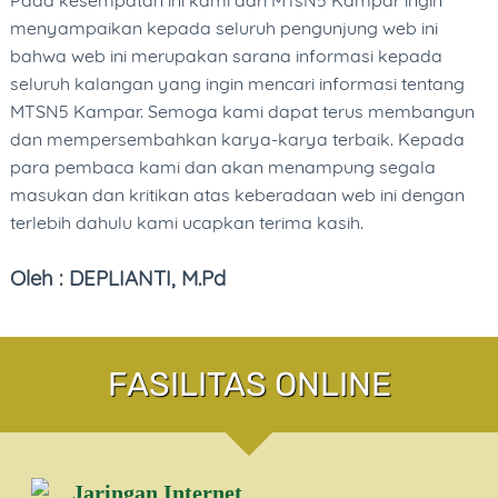
Pada kesempatan ini kami dari MTsN5 Kampar ingin
DOWNLOAD AREA
menyampaikan kepada seluruh pengunjung web ini
bahwa web ini merupakan sarana informasi kepada
LINK MASTER
seluruh kalangan yang ingin mencari informasi tentang
KONTAK
MTSN5 Kampar. Semoga kami dapat terus membangun
dan mempersembahkan karya-karya terbaik. Kepada
para pembaca kami dan akan menampung segala
masukan dan kritikan atas keberadaan web ini dengan
terlebih dahulu kami ucapkan terima kasih.
Oleh : DEPLIANTI, M.Pd
FASILITAS ONLINE
Jaringan Internet