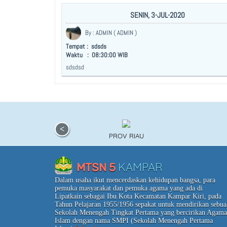
SENIN, 3-JUL-2020
By : ADMIN ( ADMIN )
Tempat : sdsds
Waktu : 08:30:00 WIB
sdsdsd
KAMPAR
PROV RIAU
KAMPAR
MTSN 5
Dalam usaha ikut mencerdaskan kehidupan bangsa, para
pemuka masyarakat dan pemuka agama yang ada di
Lipatkain sebagai Ibu Kota Kecamatan Kampar Kiri, pada
Tahun Pelajaran 1955/1956 sepakat untuk mendirikan sebua
Sekolah Menengah Tingkat Pertama yang bercirikan Agama
Islam dengan nama SMPI (Sekolah Menengah Pertama