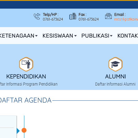
Telp/HP :
Fax :
Email :
0761-673624
0761-673624
mtsnlipatkai
KETENAGAAN
KESISWAAN
PUBLIKASI
KONTAK
KEPENDIDIKAN
ALUMNI
ftar Informasi Program Pendidikan
Daftar Informasi Alumni
DAFTAR AGENDA