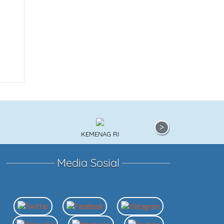
KEMENAG RI
KEMEN
Media Sosial