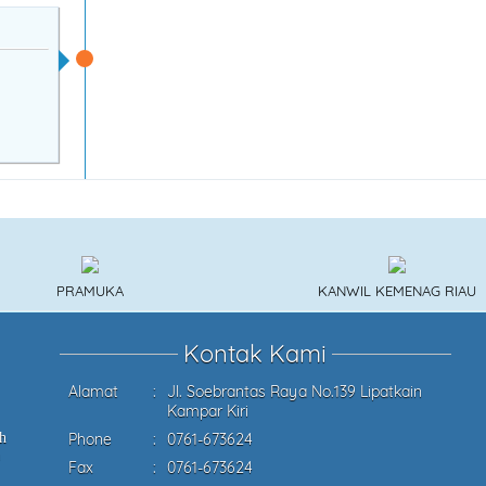
PRAMUKA
KANWIL KEMENAG RIAU
Kontak Kami
Alamat
:
Jl. Soebrantas Raya No.139 Lipatkain
Kampar Kiri
Phone
:
0761-673624
h
Fax
:
0761-673624