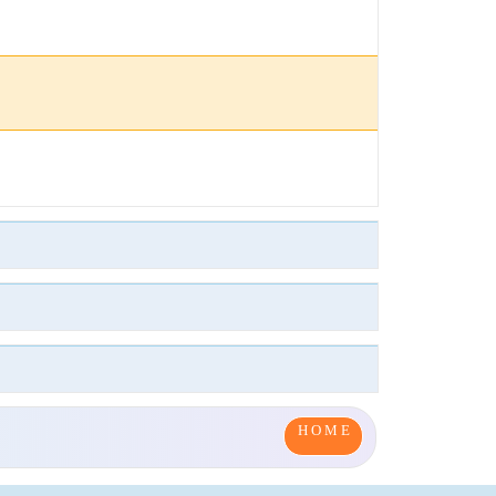
H O M E