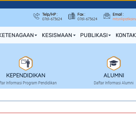
Telp/HP :
Fax :
Email :
0761-673624
0761-673624
mtsnlipatkai
KETENAGAAN
KESISWAAN
PUBLIKASI
KONTAK
KEPENDIDIKAN
ALUMNI
ftar Informasi Program Pendidikan
Daftar Informasi Alumni