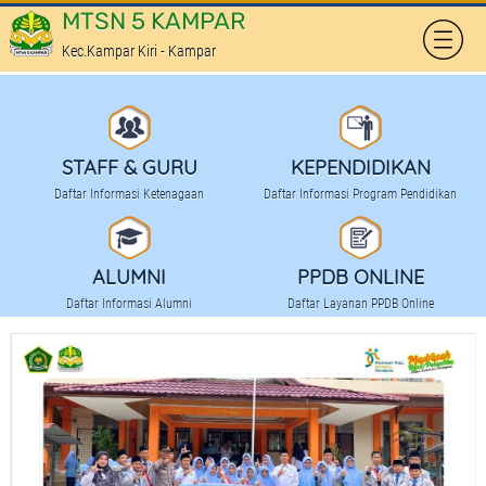
MTSN 5 KAMPAR
Kec.Kampar Kiri - Kampar
HOME
PROFILE
STAFF & GURU
KEPENDIDIKAN
SEKAPUR SIRIH
Daftar Informasi Ketenagaan
Daftar Informasi Program Pendidikan
KOMITE SEKOLAH
TATA TERTIB SEKOLAH
ALUMNI
PPDB ONLINE
Daftar Informasi Alumni
Daftar Layanan PPDB Online
PRESTASI SEKOLAH
FASILITAS
KEPENDIDIKAN
KURIKULUM PENDIDIKAN