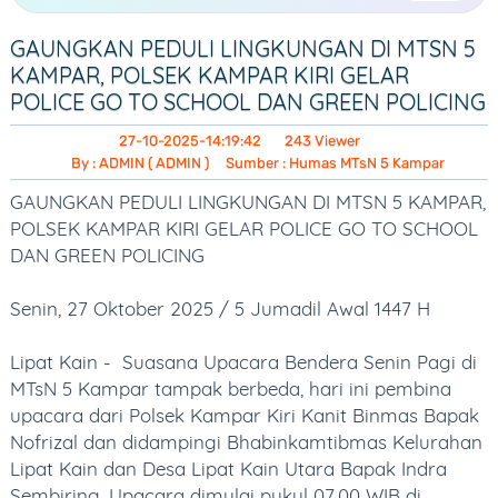
PRESTASI SISWA
GAUNGKAN PEDULI LINGKUNGAN DI MTSN 5
EKTRAKURIKULER
KAMPAR, POLSEK KAMPAR KIRI GELAR
POLICE GO TO SCHOOL DAN GREEN POLICING
BEASISWA
27-10-2025-14:19:42
243 Viewer
PUBLIKASI
By : ADMIN ( ADMIN )
Sumber : Humas MTsN 5 Kampar
BERITA
GAUNGKAN PEDULI LINGKUNGAN DI MTSN 5 KAMPAR,
POLSEK KAMPAR KIRI GELAR POLICE GO TO SCHOOL
ARTIKEL
DAN GREEN POLICING
OPINI
Senin, 27 Oktober 2025 / 5 Jumadil Awal 1447 H
AGENDA
Lipat Kain - Suasana Upacara Bendera Senin Pagi di
PENGUMUMAN
MTsN 5 Kampar tampak berbeda, hari ini pembina
upacara dari Polsek Kampar Kiri Kanit Binmas Bapak
FOTO GALLERY
Nofrizal dan didampingi Bhabinkamtibmas Kelurahan
Lipat Kain dan Desa Lipat Kain Utara Bapak Indra
VIDEO GALLERY
Sembiring. Upacara dimulai pukul 07.00 WIB di