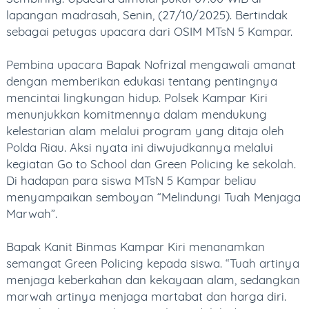
DOWNLOAD AREA
lapangan madrasah, Senin, (27/10/2025). Bertindak
sebagai petugas upacara dari OSIM MTsN 5 Kampar.
LINK MASTER
Pembina upacara Bapak Nofrizal mengawali amanat
KONTAK
dengan memberikan edukasi tentang pentingnya
mencintai lingkungan hidup. Polsek Kampar Kiri
menunjukkan komitmennya dalam mendukung
kelestarian alam melalui program yang ditaja oleh
Polda Riau. Aksi nyata ini diwujudkannya melalui
kegiatan Go to School dan Green Policing ke sekolah.
Di hadapan para siswa MTsN 5 Kampar beliau
menyampaikan semboyan “Melindungi Tuah Menjaga
Marwah”.
Bapak Kanit Binmas Kampar Kiri menanamkan
semangat Green Policing kepada siswa. “Tuah artinya
menjaga keberkahan dan kekayaan alam, sedangkan
marwah artinya menjaga martabat dan harga diri.