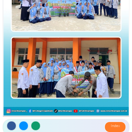
PROGRAM PENDIDIKAN
JADWAL PELAJARAN
KALENDER AKADEMIS
KETENAGAAN
STAFF & GURU
STRUKTUR ORGANISASI
PRESTASI GURU
KESISWAAN
ORGANISASI SISWA
PERKEMBANGAN SISWA
JUARA KELAS
Index