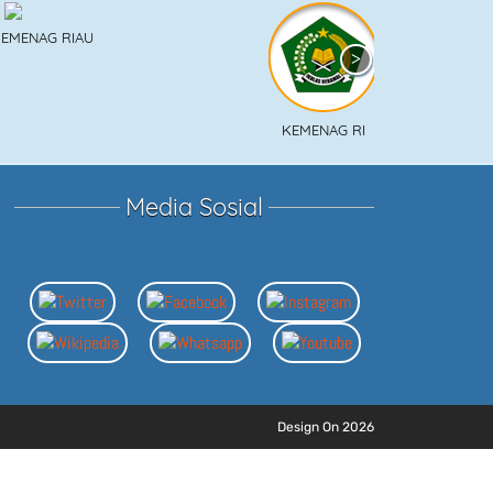
KEMEN
KEMENAG RI
Media Sosial
Design On 2026