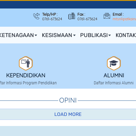
Telp/HP :
Fax :
Email :
0761-673624
0761-673624
mtsnlipatkai
KETENAGAAN
KESISWAAN
PUBLIKASI
KONTAK
KEPENDIDIKAN
ALUMNI
ftar Informasi Program Pendidikan
Daftar Informasi Alumni
OPINI
LOAD MORE