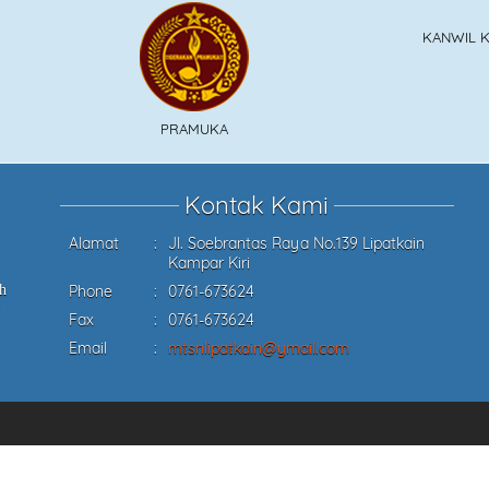
KANWIL KEMENAG RIAU
PRAMUKA
Kontak Kami
Alamat
:
Jl. Soebrantas Raya No.139 Lipatkain
Kampar Kiri
Phone
:
0761-673624
h
Fax
:
0761-673624
Email
:
mtsnlipatkain@ymail.com