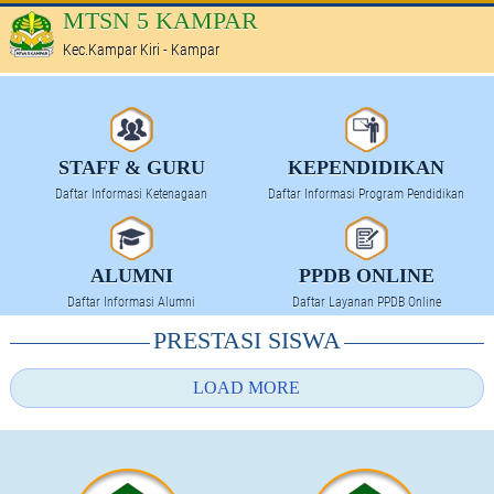
MTSN 5 KAMPAR
Kec.Kampar Kiri - Kampar
HOME
PROFILE
STAFF & GURU
KEPENDIDIKAN
SEKAPUR SIRIH
Daftar Informasi Ketenagaan
Daftar Informasi Program Pendidikan
KOMITE SEKOLAH
TATA TERTIB SEKOLAH
ALUMNI
PPDB ONLINE
Daftar Informasi Alumni
Daftar Layanan PPDB Online
PRESTASI SEKOLAH
PRESTASI SISWA
FASILITAS
LOAD MORE
KEPENDIDIKAN
KURIKULUM PENDIDIKAN