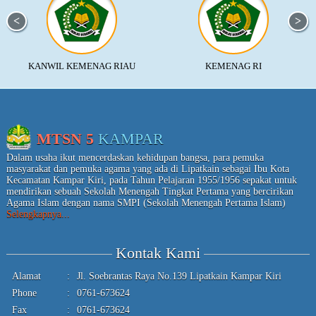
PROGRAM PENDIDIKAN
JADWAL PELAJARAN
KALENDER AKADEMIS
KANWIL KEMENAG RIAU
KEMENAG RI
KETENAGAAN
STAFF & GURU
MTSN 5
KAMPAR
STRUKTUR ORGANISASI
Dalam usaha ikut mencerdaskan kehidupan bangsa, para pemuka
PRESTASI GURU
masyarakat dan pemuka agama yang ada di Lipatkain sebagai Ibu Kota
Kecamatan Kampar Kiri, pada Tahun Pelajaran 1955/1956 sepakat untuk
mendirikan sebuah Sekolah Menengah Tingkat Pertama yang bercirikan
KESISWAAN
Agama Islam dengan nama SMPI (Sekolah Menengah Pertama Islam)
Selengkapnya...
ORGANISASI SISWA
Kontak Kami
PERKEMBANGAN SISWA
Alamat
:
Jl. Soebrantas Raya No.139 Lipatkain Kampar Kiri
JUARA KELAS
Phone
:
0761-673624
PRESTASI SISWA
Fax
:
0761-673624