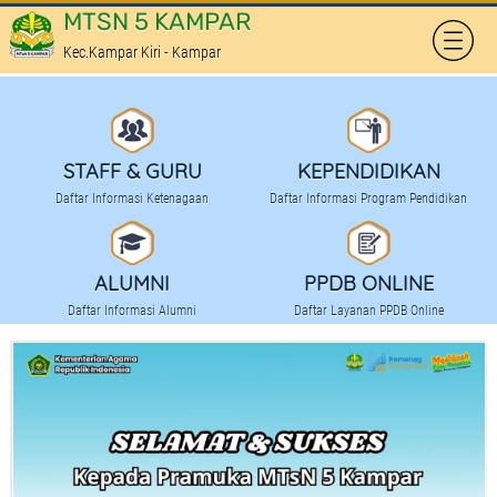
MTSN 5 KAMPAR
Kec.Kampar Kiri - Kampar
HOME
PROFILE
STAFF & GURU
KEPENDIDIKAN
SEKAPUR SIRIH
Daftar Informasi Ketenagaan
Daftar Informasi Program Pendidikan
KOMITE SEKOLAH
TATA TERTIB SEKOLAH
ALUMNI
PPDB ONLINE
Daftar Informasi Alumni
Daftar Layanan PPDB Online
PRESTASI SEKOLAH
FASILITAS
KEPENDIDIKAN
KURIKULUM PENDIDIKAN