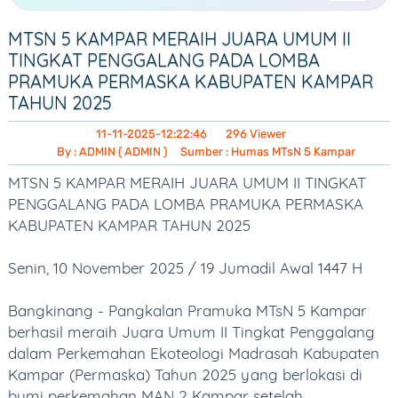
PRESTASI SISWA
MTSN 5 KAMPAR MERAIH JUARA UMUM II
EKTRAKURIKULER
TINGKAT PENGGALANG PADA LOMBA
PRAMUKA PERMASKA KABUPATEN KAMPAR
BEASISWA
TAHUN 2025
PUBLIKASI
11-11-2025-12:22:46
296 Viewer
By : ADMIN ( ADMIN )
Sumber : Humas MTsN 5 Kampar
BERITA
MTSN 5 KAMPAR MERAIH JUARA UMUM II TINGKAT
ARTIKEL
PENGGALANG PADA LOMBA PRAMUKA PERMASKA
KABUPATEN KAMPAR TAHUN 2025
OPINI
AGENDA
Senin, 10 November 2025 / 19 Jumadil Awal 1447 H
PENGUMUMAN
Bangkinang - Pangkalan Pramuka MTsN 5 Kampar
berhasil meraih Juara Umum II Tingkat Penggalang
FOTO GALLERY
dalam Perkemahan Ekoteologi Madrasah Kabupaten
Kampar (Permaska) Tahun 2025 yang berlokasi di
VIDEO GALLERY
bumi perkemahan MAN 2 Kampar setelah