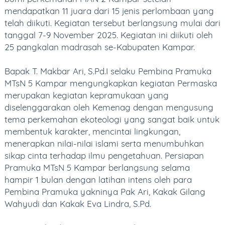
DOWNLOAD AREA
mendapatkan 11 juara dari 15 jenis perlombaan yang
telah diikuti. Kegiatan tersebut berlangsung mulai dari
LINK MASTER
tanggal 7-9 November 2025. Kegiatan ini diikuti oleh
25 pangkalan madrasah se-Kabupaten Kampar.
KONTAK
Bapak T. Makbar Ari, S.Pd.I selaku Pembina Pramuka
MTsN 5 Kampar mengungkapkan kegiatan Permaska
merupakan kegiatan kepramukaan yang
diselenggarakan oleh Kemenag dengan mengusung
tema perkemahan ekoteologi yang sangat baik untuk
membentuk karakter, mencintai lingkungan,
menerapkan nilai-nilai islami serta menumbuhkan
sikap cinta terhadap ilmu pengetahuan. Persiapan
Pramuka MTsN 5 Kampar berlangsung selama
hampir 1 bulan dengan latihan intens oleh para
Pembina Pramuka yakninya Pak Ari, Kakak Gilang
Wahyudi dan Kakak Eva Lindra, S.Pd.