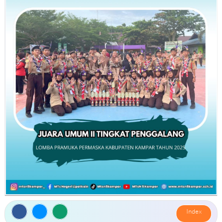
PROGRAM PENDIDIKAN
JADWAL PELAJARAN
KALENDER AKADEMIS
KETENAGAAN
STAFF & GURU
STRUKTUR ORGANISASI
PRESTASI GURU
KESISWAAN
ORGANISASI SISWA
PERKEMBANGAN SISWA
JUARA KELAS
Index