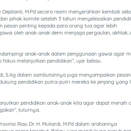
Deplianti, M.Pd secara resmi menyerahkan kembali se
 dan pihak komite setelah 3 tahun menyelesaikan pendidi
 pesan penting kepada para orang tua agar lebih
wai oleh anak-anak demi menjaga pergaulan, akhlak, 
endampingi anak-anak dalam penggunaan gawai agar m
 fokus melanjutkan pendidikan”, ujar beliau.
di, S.Ag dalam sambutannya juga menyampaikan pesan
dukung pendidikan putra-putri mereka ke jenjang yang l
 lanjutkan pendidikan anak-anak kita agar dapat meraih c
akan”, tuturnya.
ovinsi Riau Dr. H. Muliardi, M.Pd dalam arahannya
ranya acara tersebut. Beliau juga mendukung penuh pe