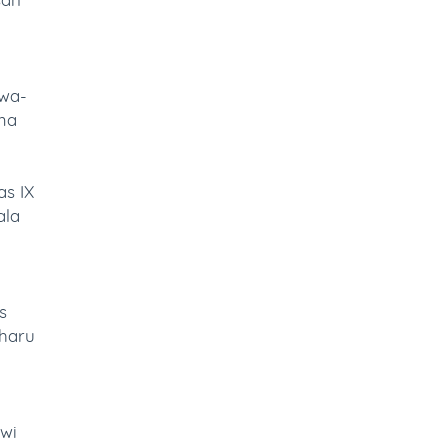
swa-
ama
as IX
ala
s
haru
wi