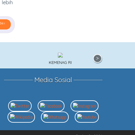
 lebih
dex
KEMENAG RI
KEMEN
Media Sosial