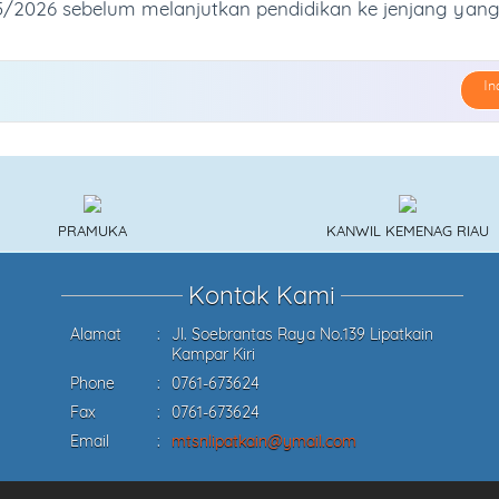
/2026 sebelum melanjutkan pendidikan ke jenjang yang
In
PRAMUKA
KANWIL KEMENAG RIAU
Kontak Kami
Alamat
:
Jl. Soebrantas Raya No.139 Lipatkain
Kampar Kiri
Phone
:
0761-673624
Fax
:
0761-673624
Email
:
mtsnlipatkain@ymail.com