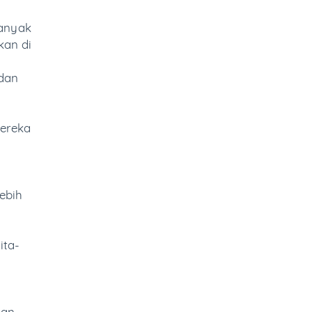
banyak
kan di
dan
ereka
ebih
ita-
san