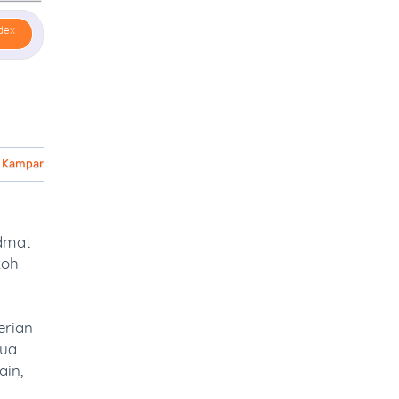
dex
5 Kampar
idmat
koh
erian
tua
ain,